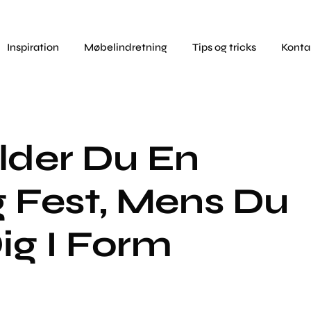
Inspiration
Møbelindretning
Tips og tricks
Konta
lder Du En
 Fest, Mens Du
ig I Form