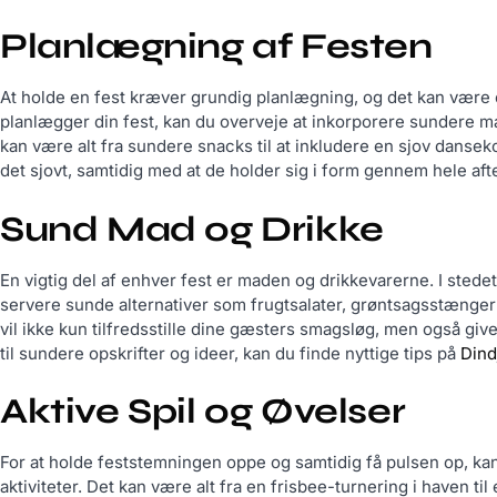
Planlægning af Festen
At holde en fest kræver grundig planlægning, og det kan være
planlægger din fest, kan du overveje at inkorporere sundere mad
kan være alt fra sundere snacks til at inkludere en sjov danse
det sjovt, samtidig med at de holder sig i form gennem hele aft
Sund Mad og Drikke
En vigtig del af enhver fest er maden og drikkevarerne. I stede
servere sunde alternativer som frugtsalater, grøntsagsstæng
vil ikke kun tilfredsstille dine gæsters smagsløg, men også give
til sundere opskrifter og ideer, kan du finde nyttige tips på
Dind
Aktive Spil og Øvelser
For at holde feststemningen oppe og samtidig få pulsen op, kan
aktiviteter. Det kan være alt fra en frisbee-turnering i haven til