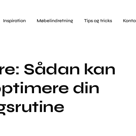
Inspiration
Møbelindretning
Tips og tricks
Konta
re: Sådan kan
optimere din
gsrutine