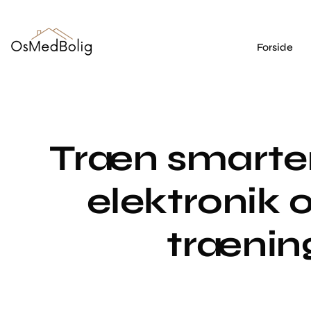
Forside
Træn smarte
elektronik 
trænin